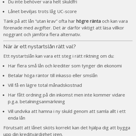
Du inte behöver vara helt skuldfri
Lånet beviljas trots låg UC-score
Tänk på att lån “utan krav” ofta har
högre ränta
och kan vara
förenade med avgifter. Det är därför viktigt att läsa villkor
noggrant och jämföra flera alternativ.
När är ett nystartslån rätt val?
Ett nystartslån kan vara ett steg i rätt riktning om du:
Har flera små lån och krediter som tynger din ekonomi
Betalar höga räntor till inkasso eller smslån
Vill få en lägre total månadskostnad
Har fått ordning på din inkomst men inte kommer vidare
p.g.a. betalningsanmärkning
Vill undvika att hamna i ny skuld genom att samla allt i ett
enda lån
Förutsatt att lånet sköts korrekt kan det hjälpa dig att bygga
upp din kreditvärdighet igen.