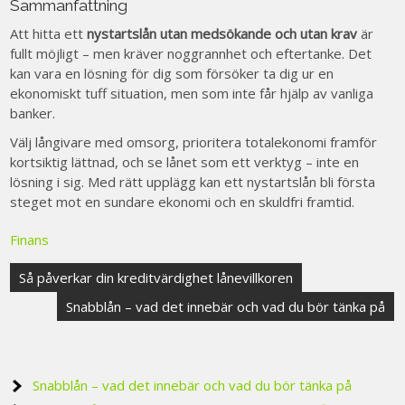
Sammanfattning
Att hitta ett
nystartslån utan medsökande och utan krav
är
fullt möjligt – men kräver noggrannhet och eftertanke. Det
kan vara en lösning för dig som försöker ta dig ur en
ekonomiskt tuff situation, men som inte får hjälp av vanliga
banker.
Välj långivare med omsorg, prioritera totalekonomi framför
kortsiktig lättnad, och se lånet som ett verktyg – inte en
lösning i sig. Med rätt upplägg kan ett nystartslån bli första
steget mot en sundare ekonomi och en skuldfri framtid.
Finans
Post
Så påverkar din kreditvärdighet lånevillkoren
navigation
Snabblån – vad det innebär och vad du bör tänka på
Snabblån – vad det innebär och vad du bör tänka på