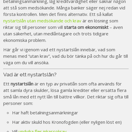
betalningsanmärkning, låg kreditvärdighet eller saknar någon
att stå som medsökande. Många banker säger nej redan vid
första kontrollen. Men det finns alternativ. Ett så kallat
nystartslån utan medsökande och krav
är en lösning som
riktar sig till personer som vill
starta om ekonomiskt
– även
utan säkerhet, utan medlåntagare och trots tidigare
ekonomiska problem.
Här går vi igenom vad ett nystartslån innebär, vad som
menas med “utan krav”, vad du bör tänka på och hur du går till
väga om du vill ansöka.
Vad är ett nystartslån?
Ett
nystartslån
är en typ av privatlån som ofta används för
att samla dyra skulder, lösa gamla krediter eller ersätta flera
små lån med ett nytt lån till bättre villkor. Det riktar sig ofta till
personer som:
Har haft betalningsanmärkningar
Har aktiv skuld hos Kronofogden (eller nyligen löst en)
Vill
undvika fler inkassokrav