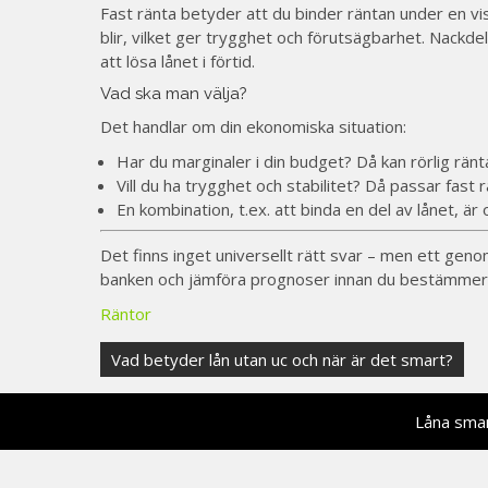
Fast ränta betyder att du binder räntan under en v
blir, vilket ger trygghet och förutsägbarhet. Nackdelen
att lösa lånet i förtid.
Vad ska man välja?
Det handlar om din ekonomiska situation:
Har du marginaler i din budget? Då kan rörlig ränt
Vill du ha trygghet och stabilitet? Då passar fast 
En kombination, t.ex. att binda en del av lånet, är 
Det finns inget universellt rätt svar – men ett geno
banken och jämföra prognoser innan du bestämmer 
Räntor
Post
Vad betyder lån utan uc och när är det smart?
navigation
Låna smar