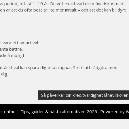
iss period, oftast 1–10 år. Du vet exakt vad din månadskostnad
 är att du ofta betalar lite mer initialt – och att det kan bli dyrt
a vara ett smart val.
ränta bättre.
också möjligt.
mtänkt val kan spara dig tusenlappar. Se till att rådgöra med
dig.
Så påverkar din kreditvärdighet lånevillkoren
t online | Tips, guider & bästa alternativen 2026 . Powered by