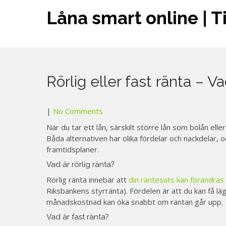
Skip
Låna smart online | T
to
content
Rörlig eller fast ränta – V
|
No Comments
När du tar ett lån, särskilt större lån som bolån eller 
Båda alternativen har olika fördelar och nackdelar,
framtidsplaner.
Vad är rörlig ränta?
Rörlig ränta innebär att
din räntesats kan förändras
Riksbankens styrränta). Fördelen är att du kan få lä
månadskostnad kan öka snabbt om räntan går upp.
Vad är fast ränta?