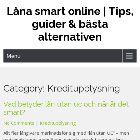
Skip
Låna smart online | Tips,
to
content
guider & bästa
alternativen
Menu
Category:
Kreditupplysning
Vad betyder lån utan uc och när är det
smart?
No Comments
|
Kreditupplysning
Allt fler långivare marknadsför sig med “lån utan UC” – men
vad innebär det egentligen, och när kan det vara ett bra