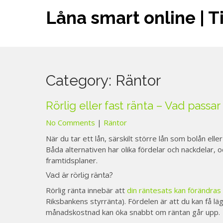
Skip
Låna smart online | T
to
content
Category:
Räntor
Rörlig eller fast ränta – Vad passar
No Comments
|
Räntor
När du tar ett lån, särskilt större lån som bolån eller 
Båda alternativen har olika fördelar och nackdelar,
framtidsplaner.
Vad är rörlig ränta?
Rörlig ränta innebär att
din räntesats kan förändras
Riksbankens styrränta). Fördelen är att du kan få lä
månadskostnad kan öka snabbt om räntan går upp.