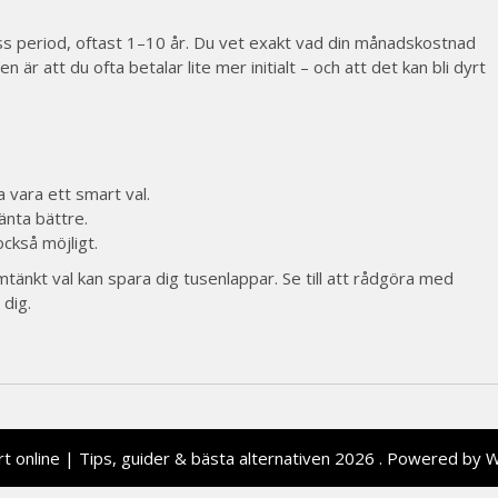
iss period, oftast 1–10 år. Du vet exakt vad din månadskostnad
 är att du ofta betalar lite mer initialt – och att det kan bli dyrt
a vara ett smart val.
ränta bättre.
också möjligt.
mtänkt val kan spara dig tusenlappar. Se till att rådgöra med
dig.
t online | Tips, guider & bästa alternativen 2026 . Powered by